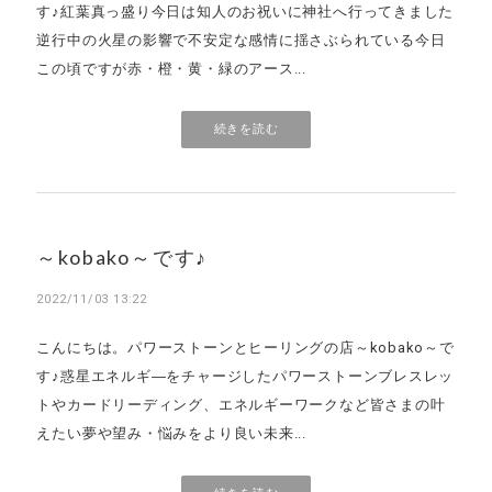
す♪紅葉真っ盛り今日は知人のお祝いに神社へ行ってきました
逆行中の火星の影響で不安定な感情に揺さぶられている今日
この頃ですが赤・橙・黄・緑のアース...
続きを読む
～kobako～です♪
2022/11/03 13:22
こんにちは。パワーストーンとヒーリングの店～kobako～で
す♪惑星エネルギ―をチャージしたパワーストーンブレスレッ
トやカードリーディング、エネルギーワークなど皆さまの叶
えたい夢や望み・悩みをより良い未来...