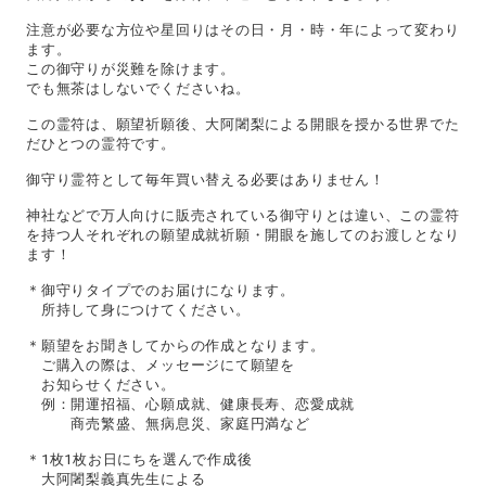
注意が必要な方位や星回りはその日・月・時・年によって変わり
ます。
この御守りが災難を除けます。
でも無茶はしないでくださいね。
この霊符は、願望祈願後、大阿闍梨による開眼を授かる世界でた
だひとつの霊符です。
御守り霊符として毎年買い替える必要はありません！
神社などで万人向けに販売されている御守りとは違い、この霊符
を持つ人それぞれの願望成就祈願・開眼を施してのお渡しとなり
ます！
＊御守りタイプでのお届けになります。
所持して身につけてください。
＊願望をお聞きしてからの作成となります。
ご購入の際は、メッセージにて願望を
お知らせください。
例：開運招福、心願成就、健康長寿、恋愛成就
商売繁盛、無病息災、家庭円満など
＊1枚1枚お日にちを選んで作成後
大阿闍梨義真先生による