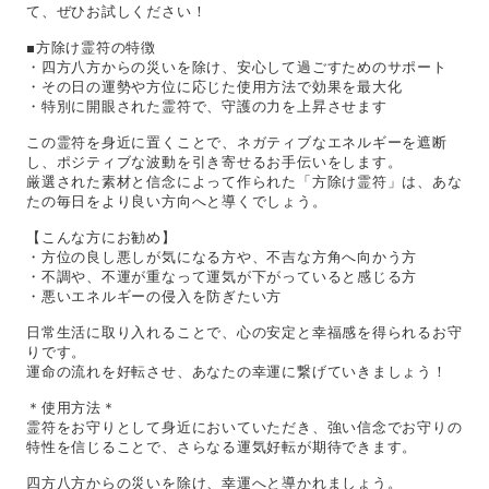
て、ぜひお試しください！
■方除け霊符の特徴
・四方八方からの災いを除け、安心して過ごすためのサポート
・その日の運勢や方位に応じた使用方法で効果を最大化
・特別に開眼された霊符で、守護の力を上昇させます
この霊符を身近に置くことで、ネガティブなエネルギーを遮断
し、ポジティブな波動を引き寄せるお手伝いをします。
厳選された素材と信念によって作られた「方除け霊符」は、あな
たの毎日をより良い方向へと導くでしょう。
【こんな方にお勧め】
・方位の良し悪しが気になる方や、不吉な方角へ向かう方
・不調や、不運が重なって運気が下がっていると感じる方
・悪いエネルギーの侵入を防ぎたい方
日常生活に取り入れることで、心の安定と幸福感を得られるお守
りです。
運命の流れを好転させ、あなたの幸運に繋げていきましょう！
＊使用方法＊
霊符をお守りとして身近においていただき、強い信念でお守りの
特性を信じることで、さらなる運気好転が期待できます。
四方八方からの災いを除け、幸運へと導かれましょう。