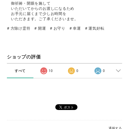
御祈祷・開眼を施して
いただいてからのお渡しになるため
お手元に届くまで少しお時間を
いただきます。ご了承くださいませ。
# 方除け霊符 # 開運 # お守り # 幸運 # 運気好転
ショップの評価
すべて
10
0
0
通報する