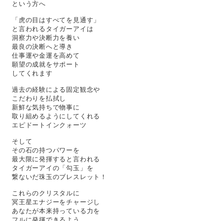
という方へ
「虎の目はすべてを見通す」
と言われるタイガーアイは
洞察力や決断力を養い
最良の決断へと導き
仕事運や金運を高めて
願望の成就をサポート
してくれます
過去の経験による固定観念や
こだわりを払拭し
新鮮な気持ちで物事に
取り組めるようにしてくれる
エピドートインクォーツ
そして
その石の持つパワーを
最大限に発揮すると言われる
タイガーアイの「勾玉」を
繋ないだ珠玉のブレスレット！
これらのクリスタルに
冥王星エナジーをチャージし
あなたが本来持っている力を
フルに発揮できるよう