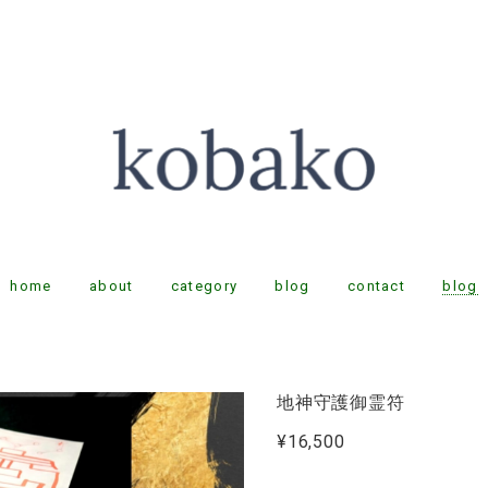
home
about
category
blog
contact
blog
地神守護御霊符
¥16,500