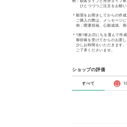
例：額装タイプと所持タイプ希
ひとつづつご注文をお願い
＊願望をお聞きしてからの作成
ご購入の際は、メッセージに
例：開運招福、心願成就、商
＊1枚1枚お日にちを選んで作
御祈祷を受けてからのお渡し
少しお時間をいただきます。
ご了承くださいませ。
ショップの評価
すべて
1