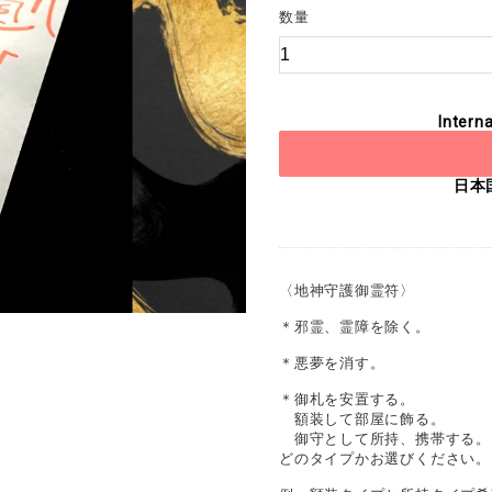
数量
Interna
日本
〈地神守護御霊符〉
＊邪霊、霊障を除く。
＊悪夢を消す。
＊御札を安置する。
額装して部屋に飾る。
御守として所持、携帯する。
どのタイプかお選びください。