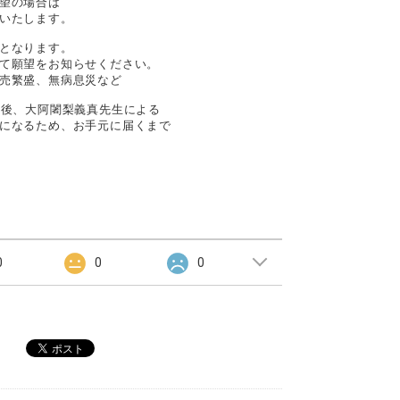
望の場合は
いたします。
となります。
て願望をお知らせください。
売繁盛、無病息災など
成後、大阿闍梨義真先生による
になるため、お手元に届くまで
0
0
0